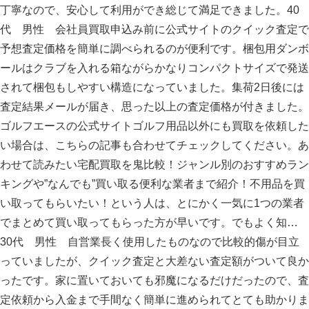
丁寧なので、安心して利用ができ総じて満足できました。40
代 男性 会社員買取申込み前に公式サイトのクイック査定で
予想査定価格を簡単に調べられるのが便利です。梱包用ダンボ
ールはクラブを入れる箱ながらかなりコンパクトサイズで発送
されて梱包もしやすい構造になっていました。集荷2日後には
査定結果メールが届き、思った以上の査定価格が付きました。
ゴルフエースの公式サイトゴルフ用品以外にも買取を依頼した
い場合は、こちらの記事も合わせてチェックしてください。あ
わせて読みたい宅配買取を鬼比較！ジャンル別のおすすめラン
キングや”なんでも”買い取る便利な業者まで紹介！不用品を買
い取ってもらいたい！という人は、とにかく一気に1つの業者
でまとめて買い取ってもらった方が早いです。でもよく知…
30代 男性 自営業長く使用したものなので比較的傷が目立
っていましたが、クイック査定と大差ない査定額がついて良か
ったです。家に置いておいても邪魔になるだけだったので、査
定依頼から入金まで手間なく簡単に進められてとても助かりま