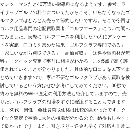
マンツーマンだと40万違い指導料になるようです。参考：ラ
イザップゴルフの料金についてだからこそ、いらなくなったゴ
ルフクラブはどんどん売って節約したいですね。そこで今回は
ゴルフ用品専門の宅配買取業者「ゴルフエース」について調べ
てみました。実際にゴルフエースを利用した75人にアンケー
トを実施。口コミを集めた結果「ゴルフクラブ専門である」
「家にいながら買取できる」「高価買取」「送料や梱包材が無
料」「クイック査定で事前に相場がわかる」この5点で高く評
価されていることが分かりました。具体的な口コミを以下でま
とめていきますので、家に不要なゴルフクラブがあり買取を検
討しているという方はぜひ参考にしてみてください。30秒で
終わる無料のWEB査定の利用方法も紹介していますので、売
りたいゴルフクラブの相場をすぐに確認することもできます
よ。30代 男性 会社員買取価格は比較的高かったです。ク
イック査定で事前に大体の相場が分かるので、納得もしやすく
て良かったです。また、引き取り～送金も早くて対応も非常に